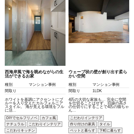
西海岸風で海を眺めながらの生
ウェーブ状の壁が創り出す柔ら
活ができるお家
かい空間
種別
マンション事例
種別
マンション事例
間取り
間取り
1LDK
ホワイトを基調にアクセントにブ
4匹の大切な家族も… 完全に空間
ルーを入り交えたカルフォルニア
を仕切ることはせず、目線の高さ
スタイル。 海が見える環境をフル
の仕切りにすることで4匹の猫ちゃ
に活...
ん...
DIYでセルフリノベ
カフェ風
こだわりインテリア
ナチュラル
こだわりインテリア
作り付けの家具
タイル
こだわりキッチン
ペットと暮らす
下町に暮らす