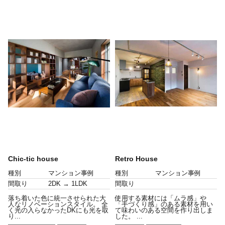
Chic-tic house
Retro House
種別
マンション事例
種別
マンション事例
間取り
2DK → 1LDK
間取り
落ち着いた色に統一させられた大
使用する素材には「ムラ感」や
人なリノベーションスタイル。 全
「手づくり感」のある素材を用い
く光の入らなかったDKにも光を取
て味わいのある空間を作り出しま
り...
した。 ...