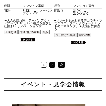
種別
マンション事例
種別
マンション事例
間取り
3LDK → アーバン
間取り
3LDK →
アウトドア
2LDK+WIC
〜大人の隠れ家、アーバンアウト
■リゾートを思わせるデコラティブ
ドア〜 ◯LDK という概念を解放し
なクロス、ブラックウォールナッ
た住まい リノベーション前...
トのパネリング。 ■洗面台に併設
さ...
土間あり
作り付けの家具
黒板
作り付けの家具
無垢の木
1
2
次
イベント・見学会情報