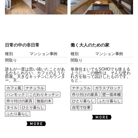
日常の中の非日常
働く大人のための家
種別
マンション事例
種別
マンション事例
間取り
間取り
誰もが一度は思い描いたことがあ
単身住まいでもSOHOでも使える
るかもしれない、カフェのような
ように。この物件は、そんな使わ
部屋。大きなキッチンにカウンタ
れ方を狙って設計したものです。
ー。天...
もと...
カフェ風
ナチュラル
ナチュラル
ガラスブロック
ハンモック
こだわりキッチン
作り付けの家具
壁一面本棚
作り付けの家具
無垢の木
ひとり暮らし
ふたり暮らし
タイル
ひとり暮らし
自宅で仕事
ふたり暮らし