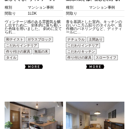
種別
マンション事例
種別
マンション事例
間取り
1LDK
間取り
ヴィンテージ感のある雰囲気を醸
青を基調とした室内。キッチンの
し出すために、全体的に落ち着い
白いハニカム貼りのタイルや、造
た色味を用いました。 斜めに立て
作棚のパネリングなど、ディティ
られ...
ールに...
和テイスト
ガラスブロック
ナチュラル
土間あり
こだわりインテリア
こだわりインテリア
作り付けの家具
無垢の木
こだわりキッチン
タイル
作り付けの家具
スローライフ