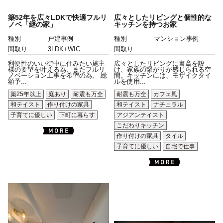
築52年を広々LDKで快適フルリ
広々としたリビングと個性的な
ノベ「継の家」
キッチンを持つお家
種別
戸建事例
種別
マンション事例
間取り
3LDK+WIC
間取り
利便性のいい街中に住みたい施主
広々としたリビングに書斎を設
様の要望を叶える為、またフルリ
け、家族の繋がりが感じられる空
ノベーション工事を希望の為、 総
間。キッチンには、モザイクタイ
額予...
ルを使用...
築25年以上
庭あり
耐震も万全
耐震も万全
カフェ風
和テイスト
作り付けの家具
和テイスト
ナチュラル
子育てに優しい
下町に暮らす
アジアンテイスト
こだわりキッチン
作り付けの家具
タイル
子育てに優しい
自宅で仕事