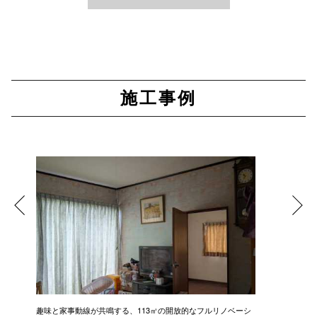
施工事例
趣味と家事動線が共鳴する、113㎡の開放的なフルリノベーシ
新築級に