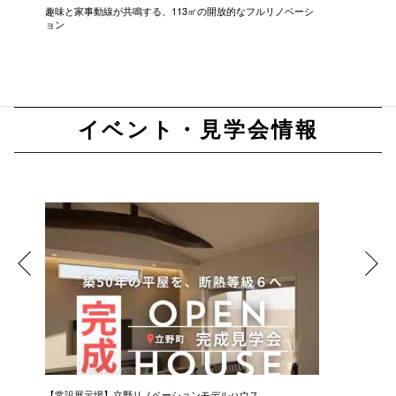
趣味と家事動線が共鳴する、113㎡の開放的なフルリノベーシ
新築級に
ョン
イベント・見学会情報
【常設展示場】立野リノベーションモデルハウス