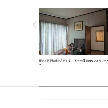
できるお家
趣味と家事動線が共鳴する、113㎡の開放的なフルリノベ
ョン