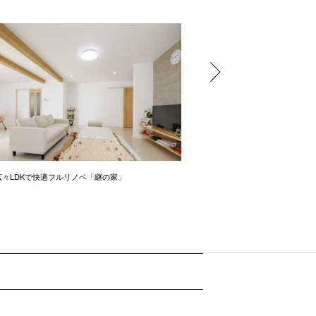
広々LDKで快適フルリノベ「継の家」
築45年をフルリノベーション【3LD