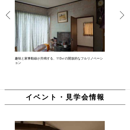
趣味と家事動線が共鳴する、113㎡の開放的なフルリノベーシ
新築級に
ョン
イベント・見学会情報