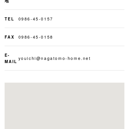
地
TEL
0986-45-0157
FAX
0986-45-0158
E-
youichi@nagatomo-home.net
MAIL