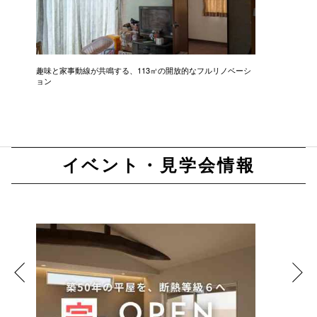
趣味と家事動線が共鳴する、113㎡の開放的なフルリノベーシ
新築級に
ョン
イベント・見学会情報