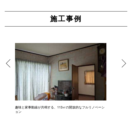
施工事例
趣味と家事動線が共鳴する、113㎡の開放的なフルリノベーシ
新築級に
ョン