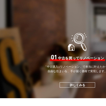
01
中古を買ってリノベーション
「中古購入+リノベーション」で
本当に叶えたか
自由な住まいを、手が届く価格で
実現します
詳しくみる