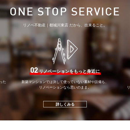
ONE STOP SERVICE
リノベ不動産｜都城川東店 だから、出来ること。
02
リノベーションをもっと身近に
った
新築マンションでは決して
使っていない素材や設備も、
。
リノベーションなら思いのまま。
詳しくみる