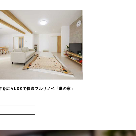
2年を広々LDKで快適フルリノベ「継の家」
築45年をフルリノベーシ