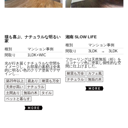
猫も喜ぶ、ナチュラルな明るい
湘南 SLOW LIFE
家
種別
マンション事例
種別
マンション事例
間取り
3LDK → 3LDK
間取り
1LDK+WIC
フローリングは天然無垢（杉）を
ココナッツ色に塗装し個性的な空
光が行き届くナチュラルな空間を
間に仕上げました。
イメージし、お部屋の素材は全体
的に明るい色のクリア塗装でデザ
耐震も万全
カフェ風
インし...
ナチュラル
無垢の木
築25年以上
庭あり
耐震も万全
天井が高い
ナチュラル
土間あり
無垢の木
タイル
ペットと暮らす