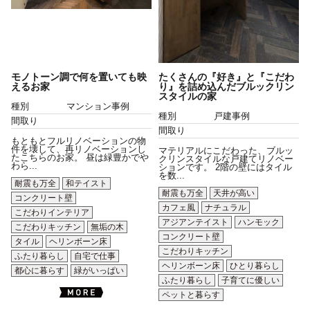
モノトーン調で何を置いても映
たくさんの『好き』と『こだわ
えるお家
り』を詰め込んだブルックリン
スタイルの家
種別
マンション事例
種別
戸建事例
間取り
間取り
もともとフルリノベーションの物
件を壊して、再リノベーションし
マテリアルにこだわった、ブルッ
たこちらのお家。 昼は緑豊かでや
クリンスタイルな戸建てリノベー
わら...
ションです。 2階の壁にはタイル
を数...
耐震も万全
和テイスト
耐震も万全
天井が高い
コンクリート壁
カフェ風
ナチュラル
こだわりインテリア
アジアンテイスト
ハンモック
こだわりキッチン
無垢の木
コンクリート壁
タイル
ヘリンボーン床
こだわりキッチン
ふたり暮らし
自宅で仕事
ヘリンボーン床
ひとり暮らし
都心に暮らす
緑がいっぱい
ふたり暮らし
子育てに優しい
ペットと暮らす