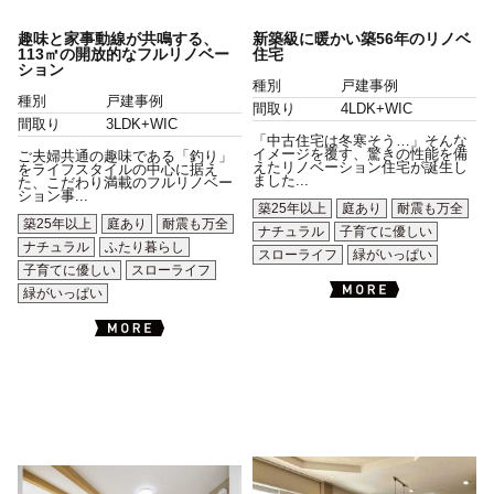
趣味と家事動線が共鳴する、
新築級に暖かい築56年のリノベ
113㎡の開放的なフルリノベー
住宅
ション
種別
戸建事例
種別
戸建事例
間取り
4LDK+WIC
間取り
3LDK+WIC
「中古住宅は冬寒そう…」そんな
イメージを覆す、驚きの性能を備
ご夫婦共通の趣味である「釣り」
えたリノベーション住宅が誕生し
をライフスタイルの中心に据え
ました...
た、こだわり満載のフルリノベー
ション事...
築25年以上
庭あり
耐震も万全
築25年以上
庭あり
耐震も万全
ナチュラル
子育てに優しい
ナチュラル
ふたり暮らし
スローライフ
緑がいっぱい
子育てに優しい
スローライフ
緑がいっぱい