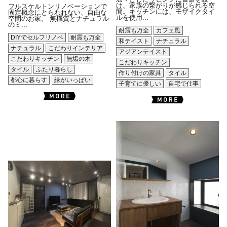
け、家族の繋がりが感じられる空
フルスケルトンリノベーションで
間。キッチンには、モザイクタイ
固定概念にとらわれない、自由な
ルを使用...
空間のお家。 無機質とナチュラル
のミ...
耐震も万全
カフェ風
DIYでセルフリノベ
耐震も万全
和テイスト
ナチュラル
ナチュラル
こだわりインテリア
アジアンテイスト
こだわりキッチン
無垢の木
こだわりキッチン
タイル
ふたり暮らし
作り付けの家具
タイル
都心に暮らす
緑がいっぱい
子育てに優しい
自宅で仕事