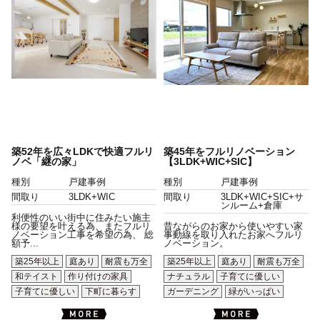
築52年を広々LDKで快適フルリ
築45年をフルリノベーション
ノベ「継の家」
【3LDK+WIC+SIC】
種別
戸建事例
種別
戸建事例
間取り
3LDK+WIC
間取り
3LDK+WIC+SIC+サ
ンルーム+倉庫
利便性のいい街中に住みたい施主
様の要望を叶える為、またフルリ
昔ながらのお家から使いやすい家
ノベーション工事を希望の為、 総
事動線を取り入れたお家へフルリ
額予...
ノベーション。
築25年以上
庭あり
耐震も万全
築25年以上
庭あり
耐震も万全
和テイスト
作り付けの家具
ナチュラル
子育てに優しい
子育てに優しい
下町に暮らす
ガーデニング
緑がいっぱい