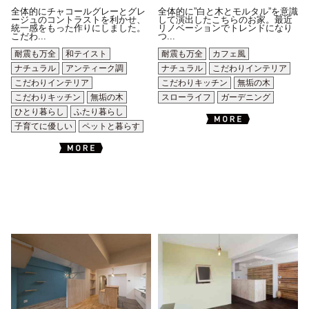
全体的にチャコールグレーとグレ
全体的に”白と木とモルタル”を意識
ージュのコントラストを利かせ、
して演出したこちらのお家。最近
統一感をもった作りにしました。
リノベーションでトレンドになり
こだわ...
つ...
耐震も万全
和テイスト
耐震も万全
カフェ風
ナチュラル
アンティーク調
ナチュラル
こだわりインテリア
こだわりインテリア
こだわりキッチン
無垢の木
こだわりキッチン
無垢の木
スローライフ
ガーデニング
ひとり暮らし
ふたり暮らし
子育てに優しい
ペットと暮らす