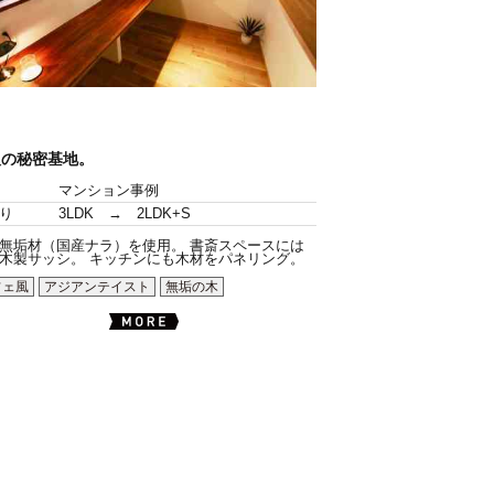
人の秘密基地。
マンション事例
り
3LDK → 2LDK+S
無垢材（国産ナラ）を使用。 書斎スペースには
木製サッシ。 キッチンにも木材をパネリング。
フェ風
アジアンテイスト
無垢の木