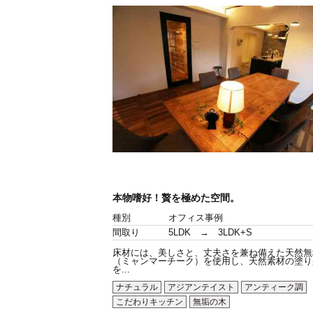
本物嗜好！贅を極めた空間。
種別
オフィス事例
間取り
5LDK → 3LDK+S
床材には、美しさと、丈夫さを兼ね備えた天然無
（ミャンマーチーク）を使用し、天然素材の塗り
を...
ナチュラル
アジアンテイスト
アンティーク調
こだわりキッチン
無垢の木