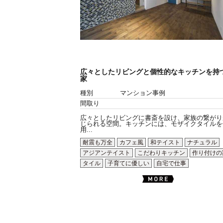
広々としたリビングと個性的なキッチンを持
家
種別
マンション事例
間取り
広々としたリビングに書斎を設け、家族の繋がり
じられる空間。キッチンには、モザイクタイルを
用...
耐震も万全
カフェ風
和テイスト
ナチュラル
アジアンテイスト
こだわりキッチン
作り付けの
タイル
子育てに優しい
自宅で仕事