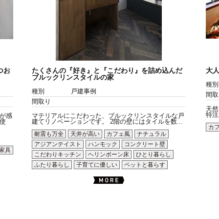
つお
たくさんの『好き』と『こだわり』を詰め込んだ
大
ブルックリンスタイルの家
種別
種別
戸建事例
間取
間取り
天然
特注
が感
マテリアルにこだわった、ブルックリンスタイルな戸
使
建てリノベーションです。 2階の壁にはタイルを数...
カ
耐震も万全
天井が高い
カフェ風
ナチュラル
アジアンテイスト
ハンモック
コンクリート壁
家具
こだわりキッチン
ヘリンボーン床
ひとり暮らし
ふたり暮らし
子育てに優しい
ペットと暮らす