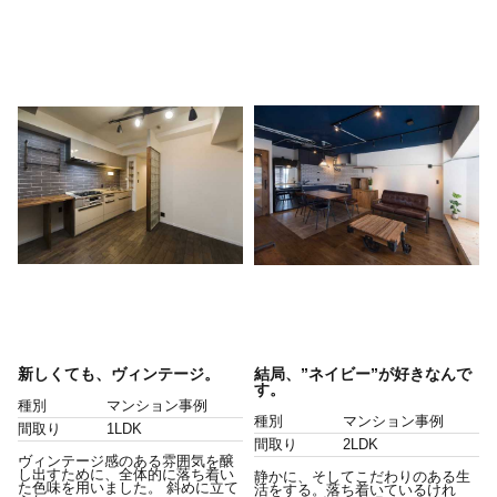
新しくても、ヴィンテージ。
結局、”ネイビー”が好きなんで
す。
種別
マンション事例
種別
マンション事例
間取り
1LDK
間取り
2LDK
ヴィンテージ感のある雰囲気を醸
し出すために、全体的に落ち着い
静かに、そしてこだわりのある生
た色味を用いました。 斜めに立て
活をする。落ち着いているけれ