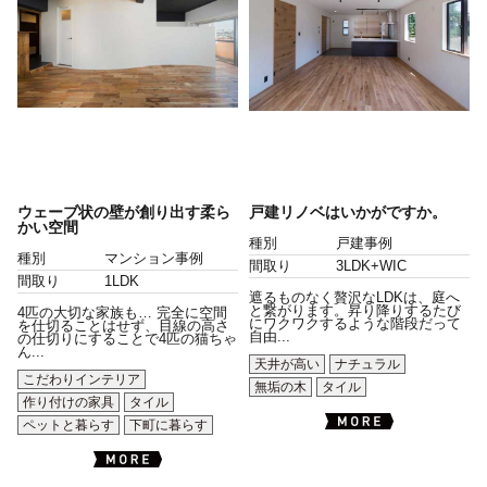
ウェーブ状の壁が創り出す柔ら
戸建リノベはいかがですか。
かい空間
種別
戸建事例
種別
マンション事例
間取り
3LDK+WIC
間取り
1LDK
遮るものなく贅沢なLDKは、庭へ
と繋がります。昇り降りするたび
4匹の大切な家族も… 完全に空間
にワクワクするような階段だって
を仕切ることはせず、目線の高さ
自由...
の仕切りにすることで4匹の猫ちゃ
ん...
天井が高い
ナチュラル
こだわりインテリア
無垢の木
タイル
作り付けの家具
タイル
ペットと暮らす
下町に暮らす