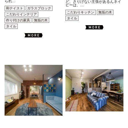
られ...
ど、さりげない主張があるんネイ
ビーは、...
和テイスト
ガラスブロック
こだわりキッチン
無垢の木
こだわりインテリア
タイル
作り付けの家具
無垢の木
タイル