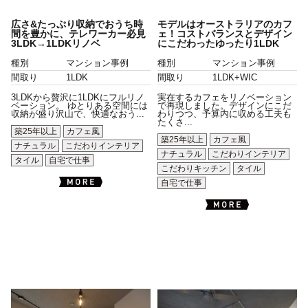
広さ&たっぷり収納でおうち時
モデルはオーストラリアのカフ
間を豊かに、テレワーカー必見
ェ！コストバランスとデザイン
3LDK→1LDKリノベ
にこだわったゆったり1LDK
種別
マンション事例
種別
マンション事例
間取り
1LDK
間取り
1LDK+WIC
3LDKから贅沢に1LDKにフルリノ
実在するカフェをリノベーション
ベーション。 ゆとりある空間には
で再現しました。デザインにこだ
収納が盛り沢山で、快適なおう...
わりつつ、予算内に収める工夫も
たくさ...
築25年以上
カフェ風
築25年以上
カフェ風
ナチュラル
こだわりインテリア
ナチュラル
こだわりインテリア
タイル
自宅で仕事
こだわりキッチン
タイル
自宅で仕事