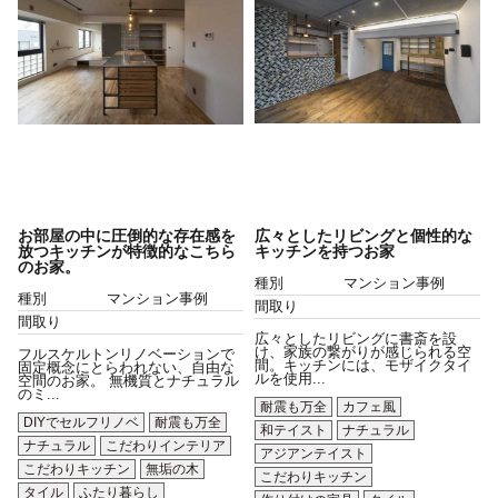
お部屋の中に圧倒的な存在感を
広々としたリビングと個性的な
放つキッチンが特徴的なこちら
キッチンを持つお家
のお家。
種別
マンション事例
種別
マンション事例
間取り
間取り
広々としたリビングに書斎を設
け、家族の繋がりが感じられる空
フルスケルトンリノベーションで
間。キッチンには、モザイクタイ
固定概念にとらわれない、自由な
ルを使用...
空間のお家。 無機質とナチュラル
のミ...
耐震も万全
カフェ風
DIYでセルフリノベ
耐震も万全
和テイスト
ナチュラル
ナチュラル
こだわりインテリア
アジアンテイスト
こだわりキッチン
無垢の木
こだわりキッチン
タイル
ふたり暮らし