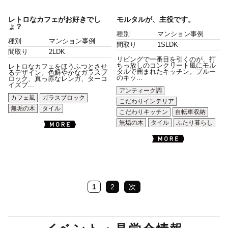
レトロなカフェがお好きでし
モルタルが、主役です。
ょ？
種別
マンション事例
種別
マンション事例
間取り
1SLDK
間取り
2LDK
リビングで一番目を引くのが、打
ちっ放しのコンクリート風にモル
レトロなカフェをほうふつとさせ
タルで囲まれたキッチン。ブルー
るデザイン。色鮮やかなガラスブ
のキッ...
ロック、真っ赤なレンガ、ターコ
イズブ...
アンティーク調
カフェ風
ガラスブロック
こだわりインテリア
無垢の木
タイル
こだわりキッチン
自転車収納
無垢の木
タイル
ふたり暮らし
1
2
次