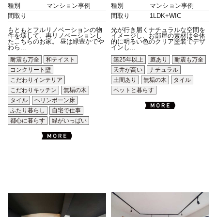
種別
マンション事例
種別
マンション事例
間取り
間取り
1LDK+WIC
もともとフルリノベーションの物
光が行き届くナチュラルな空間を
件を壊して、再リノベーションし
イメージし、お部屋の素材は全体
たこちらのお家。 昼は緑豊かでや
的に明るい色のクリア塗装でデザ
わら...
インし...
耐震も万全
和テイスト
築25年以上
庭あり
耐震も万全
コンクリート壁
天井が高い
ナチュラル
こだわりインテリア
土間あり
無垢の木
タイル
こだわりキッチン
無垢の木
ペットと暮らす
タイル
ヘリンボーン床
ふたり暮らし
自宅で仕事
都心に暮らす
緑がいっぱい