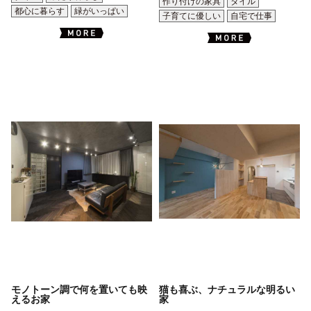
作り付けの家具
タイル
都心に暮らす
緑がいっぱい
子育てに優しい
自宅で仕事
モノトーン調で何を置いても映
猫も喜ぶ、ナチュラルな明るい
えるお家
家