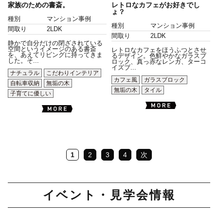
家族のための書斎。
レトロなカフェがお好きでし
ょ？
種別
マンション事例
種別
マンション事例
間取り
2LDK
間取り
2LDK
静かで自分だけの閉ざされている
空間というイメージのある書斎
レトロなカフェをほうふつとさせ
を、あえてリビングに持ってきま
るデザイン。色鮮やかなガラスブ
した。そ...
ロック、真っ赤なレンガ、ターコ
イズブ...
ナチュラル
こだわりインテリア
カフェ風
ガラスブロック
自転車収納
無垢の木
無垢の木
タイル
子育てに優しい
1
2
3
4
次
イベント・見学会情報