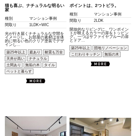
猫も喜ぶ、ナチュラルな明るい
ポイントは、2つトビラ。
家
種別
マンション事例
種別
マンション事例
間取り
2LDK
間取り
1LDK+WIC
開放的なリビングに、ワンポイン
トが映えるカラーの扉をトッピン
光が行き届くナチュラルな空間を
グ。一つはサファイヤブルーの扉
イメージし、お部屋の素材は全体
とドア...
的に明るい色のクリア塗装でデザ
インし...
築25年以上
団地リノベーション
築25年以上
庭あり
耐震も万全
こだわりキッチン
無垢の木
天井が高い
ナチュラル
土間あり
無垢の木
タイル
ペットと暮らす