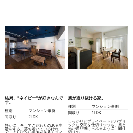
結局、”ネイビー”が好きなんで
風が通り抜ける家。
す。
種別
マンション事例
種別
マンション事例
間取り
1LDK
間取り
2LDK
しっかりとプライベートとパブリ
ックな空間を仕切りつつも、風と
静かに、そしてこだわりのある生
光が通り抜けられるように、間仕
活をする。落ち着いているけれ
切りの...
ど、さりげない主張があるんネイ