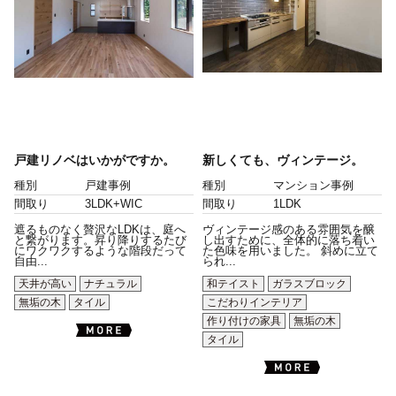
戸建リノベはいかがですか。
新しくても、ヴィンテージ。
種別
戸建事例
種別
マンション事例
間取り
3LDK+WIC
間取り
1LDK
遮るものなく贅沢なLDKは、庭へ
ヴィンテージ感のある雰囲気を醸
と繋がります。昇り降りするたび
し出すために、全体的に落ち着い
にワクワクするような階段だって
た色味を用いました。 斜めに立て
自由...
られ...
天井が高い
ナチュラル
和テイスト
ガラスブロック
無垢の木
タイル
こだわりインテリア
作り付けの家具
無垢の木
タイル