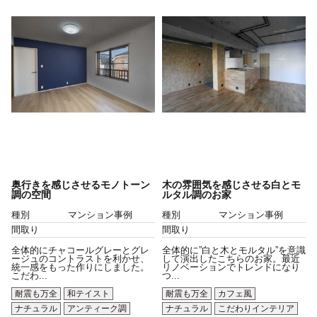
奥行きを感じさせるモノトーン
木の雰囲気を感じさせる白とモ
調の空間
ルタル調のお家
種別
マンション事例
種別
マンション事例
間取り
間取り
全体的にチャコールグレーとグレ
全体的に”白と木とモルタル”を意識
ージュのコントラストを利かせ、
して演出したこちらのお家。最近
統一感をもった作りにしました。
リノベーションでトレンドになり
こだわ...
つ...
耐震も万全
和テイスト
耐震も万全
カフェ風
ナチュラル
アンティーク調
ナチュラル
こだわりインテリア