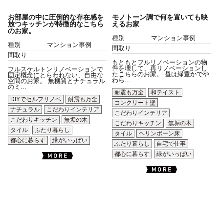
お部屋の中に圧倒的な存在感を
モノトーン調で何を置いても映
放つキッチンが特徴的なこちら
えるお家
のお家。
種別
マンション事例
種別
マンション事例
間取り
間取り
もともとフルリノベーションの物
件を壊して、再リノベーションし
フルスケルトンリノベーションで
たこちらのお家。 昼は緑豊かでや
固定概念にとらわれない、自由な
わら...
空間のお家。 無機質とナチュラル
のミ...
耐震も万全
和テイスト
DIYでセルフリノベ
耐震も万全
コンクリート壁
ナチュラル
こだわりインテリア
こだわりインテリア
こだわりキッチン
無垢の木
こだわりキッチン
無垢の木
タイル
ふたり暮らし
タイル
ヘリンボーン床
都心に暮らす
緑がいっぱい
ふたり暮らし
自宅で仕事
都心に暮らす
緑がいっぱい