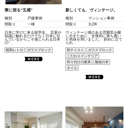
寮に宿る“五感”
新しくても、ヴィンテージ。
種別
戸建事例
種別
マンション事例
間取り
一棟
間取り
1LDK
日本に学びに来る留学生。 言葉や
ヴィンテージ感のある雰囲気を醸
知識に触れるだけでなく日本に住
し出すために、全体的に落ち着い
んでいるからこそ感じられる日本
た色味を用いました。 斜めに立て
の“...
られ...
昭和レトロ
ガラスブロック
和テイスト
ガラスブロック
こだわりインテリア
作り付けの家具
無垢の木
タイル