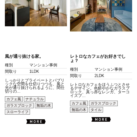
風が通り抜ける家。
レトロなカフェがお好きでし
ょ？
種別
マンション事例
種別
マンション事例
間取り
1LDK
間取り
2LDK
しっかりとプライベートとパブリ
ックな空間を仕切りつつも、風と
レトロなカフェをほうふつとさせ
光が通り抜けられるように、間仕
るデザイン。色鮮やかなガラスブ
切りの...
ロック、真っ赤なレンガ、ターコ
イズブ...
カフェ風
ナチュラル
カフェ風
ガラスブロック
ガラスブロック
無垢の木
無垢の木
タイル
スローライフ