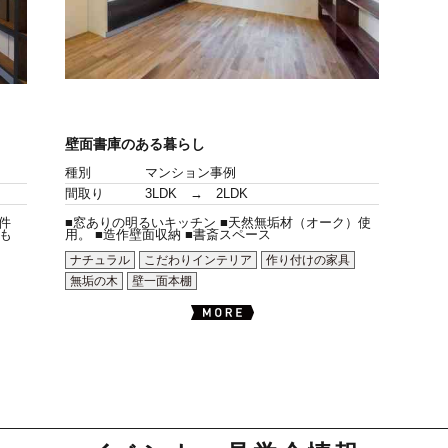
壁面書庫のある暮らし
種別
マンション事例
間取り
3LDK → 2LDK
件
■窓ありの明るいキッチン ■天然無垢材（オーク）使
も
用。 ■造作壁面収納 ■書斎スペース
ナチュラル
こだわりインテリア
作り付けの家具
無垢の木
壁一面本棚