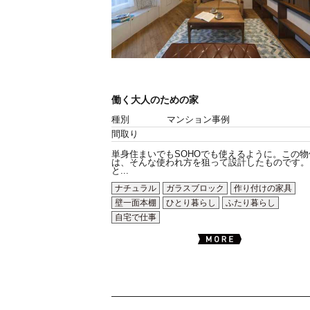
働く大人のための家
種別
マンション事例
間取り
単身住まいでもSOHOでも使えるように。この物
は、そんな使われ方を狙って設計したものです。
と...
ナチュラル
ガラスブロック
作り付けの家具
壁一面本棚
ひとり暮らし
ふたり暮らし
自宅で仕事