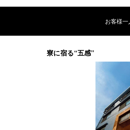
お客様一
寮に宿る“五感”