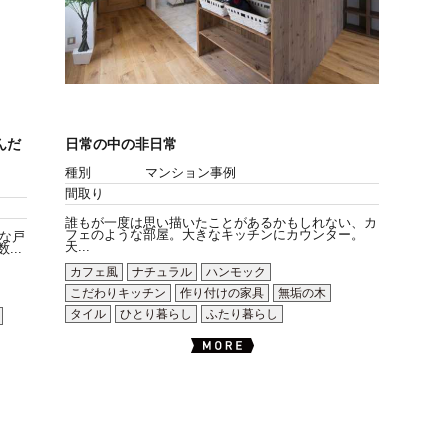
んだ
日常の中の非日常
種別
マンション事例
間取り
誰もが一度は思い描いたことがあるかもしれない、カ
フェのような部屋。大きなキッチンにカウンター。
な戸
天...
..
カフェ風
ナチュラル
ハンモック
こだわりキッチン
作り付けの家具
無垢の木
タイル
ひとり暮らし
ふたり暮らし