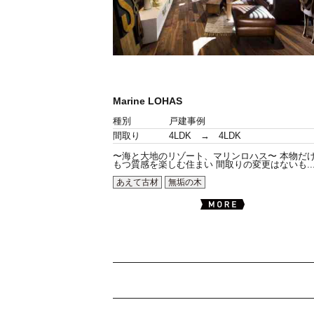
Marine LOHAS
種別
戸建事例
間取り
4LDK → 4LDK
〜海と大地のリゾート、マリンロハス〜 本物だ
もつ質感を楽しむ住まい 間取りの変更はないも..
あえて古材
無垢の木