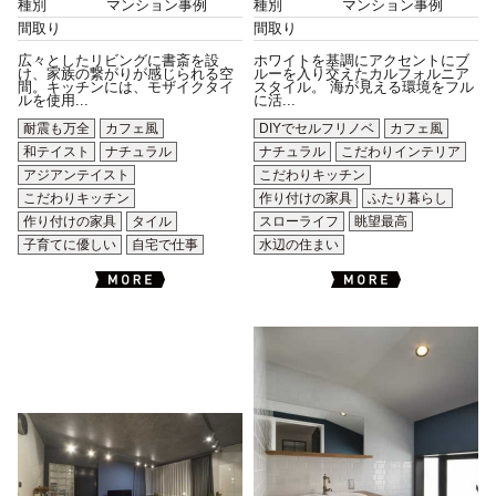
種別
マンション事例
種別
マンション事例
間取り
間取り
広々としたリビングに書斎を設
ホワイトを基調にアクセントにブ
け、家族の繋がりが感じられる空
ルーを入り交えたカルフォルニア
間。キッチンには、モザイクタイ
スタイル。 海が見える環境をフル
ルを使用...
に活...
耐震も万全
カフェ風
DIYでセルフリノベ
カフェ風
和テイスト
ナチュラル
ナチュラル
こだわりインテリア
アジアンテイスト
こだわりキッチン
こだわりキッチン
作り付けの家具
ふたり暮らし
作り付けの家具
タイル
スローライフ
眺望最高
子育てに優しい
自宅で仕事
水辺の住まい