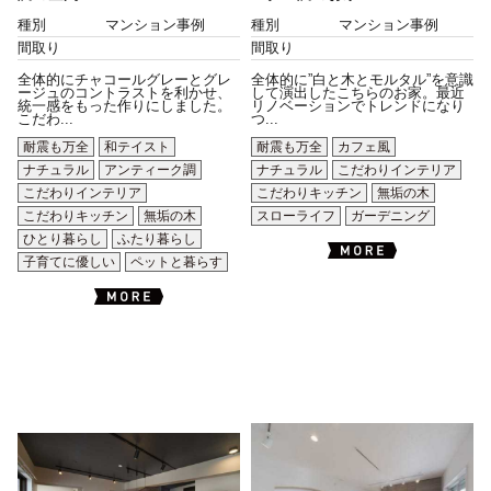
種別
マンション事例
種別
マンション事例
間取り
間取り
全体的にチャコールグレーとグレ
全体的に”白と木とモルタル”を意識
ージュのコントラストを利かせ、
して演出したこちらのお家。最近
統一感をもった作りにしました。
リノベーションでトレンドになり
こだわ...
つ...
耐震も万全
和テイスト
耐震も万全
カフェ風
ナチュラル
アンティーク調
ナチュラル
こだわりインテリア
こだわりインテリア
こだわりキッチン
無垢の木
こだわりキッチン
無垢の木
スローライフ
ガーデニング
ひとり暮らし
ふたり暮らし
子育てに優しい
ペットと暮らす