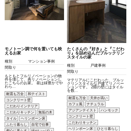
モノトーン調で何を置いても映
たくさんの『好き』と『こだわ
えるお家
り』を詰め込んだブルックリン
スタイルの家
種別
マンション事例
種別
戸建事例
間取り
間取り
もともとフルリノベーションの物
件を壊して、再リノベーションし
マテリアルにこだわった、ブルッ
たこちらのお家。 昼は緑豊かでや
クリンスタイルな戸建てリノベー
わら...
ションです。 2階の壁にはタイル
を数...
耐震も万全
和テイスト
耐震も万全
天井が高い
コンクリート壁
カフェ風
ナチュラル
こだわりインテリア
アジアンテイスト
ハンモック
こだわりキッチン
無垢の木
コンクリート壁
タイル
ヘリンボーン床
こだわりキッチン
ふたり暮らし
自宅で仕事
ヘリンボーン床
ひとり暮らし
都心に暮らす
緑がいっぱい