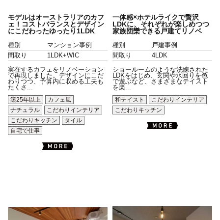
モデルはオーストラリアのカフ
一体感×ホテルライクで贅沢
ェ！コストバランスとデザイン
LDKに、それぞれが楽しめつつ
にこだわったゆったり1LDK
家族団欒できる戸建てリノベ
種別
マンション事例
種別
戸建事例
間取り
1LDK+WIC
間取り
4LDK
実在するカフェをリノベーション
ショールームのような洗練された
で再現しました。デザインにこだ
LDKをはじめ、玄関や水回りを色
わりつつ、予算内に収める工夫も
で遊ぶなど、さまざまなテイスト
たくさ...
を楽...
築25年以上
カフェ風
和テイスト
こだわりインテリア
ナチュラル
こだわりインテリア
こだわりキッチン
こだわりキッチン
タイル
自宅で仕事