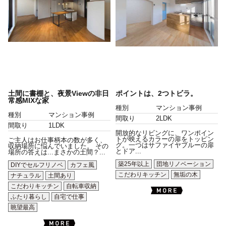
土間に書棚と、夜景Viewの非日
ポイントは、2つトビラ。
常感MIXな家
種別
マンション事例
種別
マンション事例
間取り
2LDK
間取り
1LDK
開放的なリビングに、ワンポイン
トが映えるカラーの扉をトッピン
ご主人はお仕事柄本の数が多く、
グ。一つはサファイヤブルーの扉
収納場所に悩んでいました。 その
とドア...
場所の答えは...まさかの土間？...
築25年以上
団地リノベーション
DIYでセルフリノベ
カフェ風
こだわりキッチン
無垢の木
ナチュラル
土間あり
こだわりキッチン
自転車収納
ふたり暮らし
自宅で仕事
眺望最高