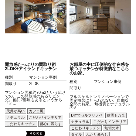
開放感たっぷりの間取り術
お部屋の中に圧倒的な存在感を
2LDK+アイランドキッチン
放つキッチンが特徴的なこちら
のお家。
種別
マンション事例
種別
マンション事例
間取り
2LDK
間取り
マンション面積約70m2という広さ
での、この開放感のあるリビン
フルスケルトンリノベーションで
グ。他に2部屋もあるというから
固定概念にとらわれない、自由な
「え...
空間のお家。 無機質とナチュラル
のミ...
天井が高い
カフェ風
DIYでセルフリノベ
耐震も万全
ナチュラル
こだわりインテリア
ナチュラル
こだわりインテリア
こだわりキッチン
都心に暮らす
こだわりキッチン
無垢の木
タイル
ふたり暮らし