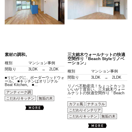
素材の調和。
三大銘木ウォールナットの快適
空間作り「Beach Styleリノベ
ーション」
種別
マンション事例
間取り
3LDK → 2LDK
種別
マンション事例
間取り
3LDK → 2LDK
■リビングに、ボーダーウッドウォ
ール。 ■キッチンはオリジナル
Beat Kitchen。 ■...
リノベ不動産流！ちょっとカッコ
いいが丁度良い。三大銘木ウォー
アンティーク調
ルナットの快適空間作り「Beach
...
こだわりキッチン
無垢の木
カフェ風
ナチュラル
こだわりインテリア
こだわりキッチン
無垢の木