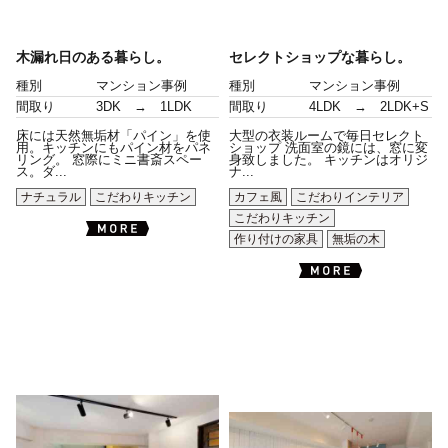
木漏れ日のある暮らし。
セレクトショップな暮らし。
種別
マンション事例
種別
マンション事例
間取り
3DK → 1LDK
間取り
4LDK → 2LDK+S
床には天然無垢材「パイン」を使
大型の衣装ルームで毎日セレクト
用。キッチンにもパイン材をパネ
ショップ 洗面室の鏡には、窓に変
リング。 窓際にミニ書斎スペー
身致しました。 キッチンはオリジ
ス。ダ...
ナ...
ナチュラル
こだわりキッチン
カフェ風
こだわりインテリア
こだわりキッチン
作り付けの家具
無垢の木