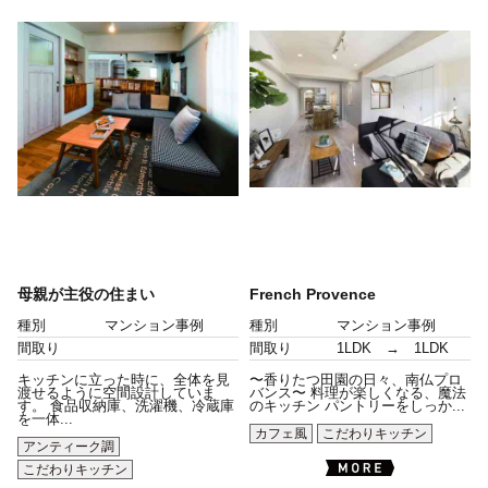
母親が主役の住まい
French Provence
種別
マンション事例
種別
マンション事例
間取り
間取り
1LDK → 1LDK
キッチンに立った時に、全体を見
〜香りたつ田園の日々、南仏プロ
渡せるように空間設計していま
バンス〜 料理が楽しくなる、魔法
す。 食品収納庫、洗濯機、冷蔵庫
のキッチン パントリーをしっか...
を一体...
カフェ風
こだわりキッチン
アンティーク調
こだわりキッチン