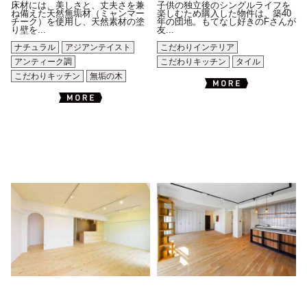
床材には、美しさと、丈夫さを兼
子供の独立後のシングルライフを
ね備えた天然無垢材（ミャンマー
楽しむため購入した物件は、築40
チーク）を使用し、天然素材の塗
年の団地。もてなし好きのFさんが
り壁を...
友...
ナチュラル
アジアンテイスト
こだわりインテリア
アンティーク調
こだわりキッチン
タイル
こだわりキッチン
無垢の木