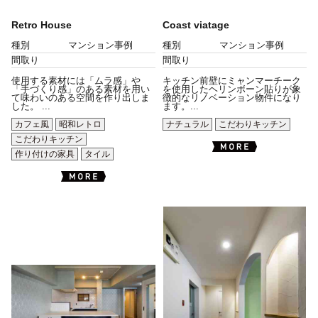
Retro House
Coast viatage
種別
マンション事例
種別
マンション事例
間取り
間取り
使用する素材には「ムラ感」や
キッチン前壁にミャンマーチーク
「手づくり感」のある素材を用い
を使用したヘリンボーン貼りが象
て味わいのある空間を作り出しま
徴的なリノベーション物件になり
した。 ...
ます。...
カフェ風
昭和レトロ
ナチュラル
こだわりキッチン
こだわりキッチン
作り付けの家具
タイル