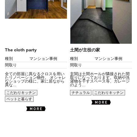
The cloth party
土間が主役の家
種別
マンション事例
種別
マンション事例
間取り
間取り
全ての部屋に異なるクロスを用い
玄関は土間ホールが隣接された間
たリノベーション物件。 オシャレ
取りになっております。収納や洗
なショップの様に、家に居ながら
濯物を干すスペース等、ガレージ
異な...
のよう...
こだわりキッチン
ナチュラル
こだわりキッチン
ペットと暮らす