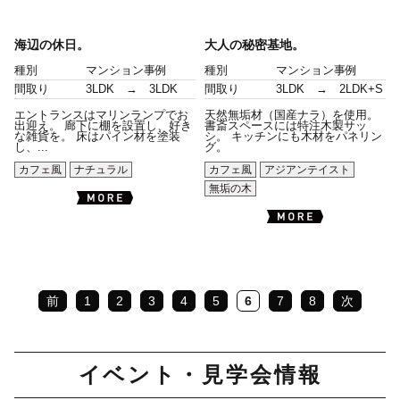
海辺の休日。
大人の秘密基地。
種別
マンション事例
種別
マンション事例
間取り
3LDK → 3LDK
間取り
3LDK → 2LDK+S
エントランスはマリンランプでお
天然無垢材（国産ナラ）を使用。
出迎え。 廊下に棚を設置し、好き
書斎スペースには特注木製サッ
な雑貨を。 床はパイン材を塗装
シ。 キッチンにも木材をパネリン
し、...
グ。
カフェ風
ナチュラル
カフェ風
アジアンテイスト
無垢の木
前
1
2
3
4
5
6
7
8
次
イベント・見学会情報