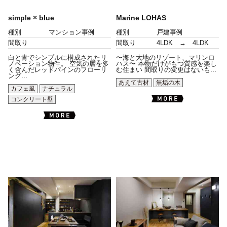
simple × blue
Marine LOHAS
種別
マンション事例
種別
戸建事例
間取り
間取り
4LDK → 4LDK
白と青でシンプルに構成されたリ
〜海と大地のリゾート、マリンロ
ノベーション物件。 空気の層を多
ハス〜 本物だけがもつ質感を楽し
く含んだレッドパインのフローリ
む住まい 間取りの変更はないも...
ング...
あえて古材
無垢の木
カフェ風
ナチュラル
コンクリート壁