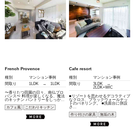
French Provence
Cafe resort
種別
マンション事例
種別
マンション事例
間取り
1LDK → 1LDK
間取り
3LDK →
2LDK+WIC
〜香りたつ田園の日々、南仏プロ
バンス〜 料理が楽しくなる、魔法
■リゾートを思わせるデコラティブ
のキッチン パントリーをしっか...
なクロス、ブラックウォールナッ
トのパネリング。 ■洗面台に併設
さ...
カフェ風
こだわりキッチン
作り付けの家具
無垢の木