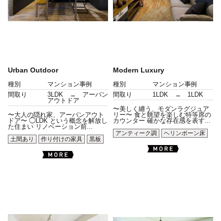
Urban Outdoor
Modern Luxury
種別
マンション事例
種別
マンション事例
間取り
3LDK → アーバン
間取り
1LDK → 1LDK
アウトドア
〜美しく纏う、モダンラグジュア
〜大人の隠れ家、アーバンアウト
リー〜 食と眺望を楽しむ特等席の
ドア〜 ◯LDK という概念を解放し
カウンター 確かな存在感を表す...
た住まい リノベーション前...
アンティーク調
ヘリンボーン床
土間あり
作り付けの家具
黒板