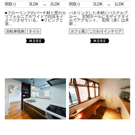
間取り
3LDK → 2LDK
間取り
2LDK → 1LDK
■フローリングのバーチ材と壁のカ
パネリングした木材にパステルブ
リフォルニアホワイトで白浜をイ
ルー。 玄関ホールにモザイクタイ
メージさせている。 ■リビングと
ルでアクセント。 玄関（床）は木
居...
材...
自転車収納
タイル
カフェ風
こだわりインテリア