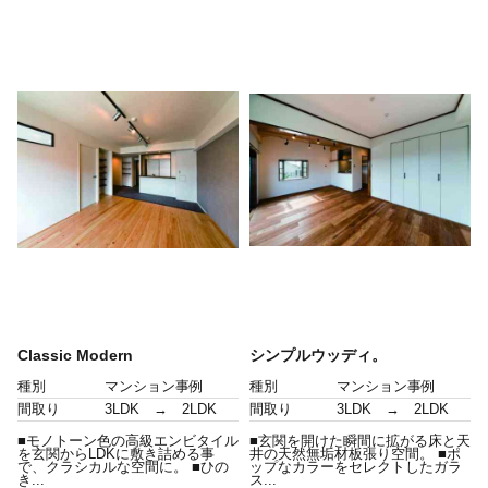
Classic Modern
シンプルウッディ。
種別
マンション事例
種別
マンション事例
間取り
3LDK → 2LDK
間取り
3LDK → 2LDK
■モノトーン色の高級エンビタイル
■玄関を開けた瞬間に拡がる床と天
を玄関からLDKに敷き詰める事
井の天然無垢材板張り空間。 ■ポ
で、クラシカルな空間に。 ■ひの
ップなカラーをセレクトしたガラ
き...
ス...