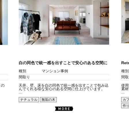
白の同色で統一感を出すことで安心のある空間に
Ret
種別
マンション事例
種別
間取り
間取
 の
天井、壁、床を白の同色で統一感を出すことで包み込
使用
んでくれる様な安心のある空間に仕上げています。
素材
...
...
ナチュラル
無垢の木
カ
作