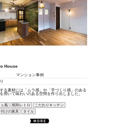
ro House
マンション事例
り
する素材には「ムラ感」や「手づくり感」のある
を用いて味わいのある空間を作り出しました。
フェ風
昭和レトロ
こだわりキッチン
り付けの家具
タイル