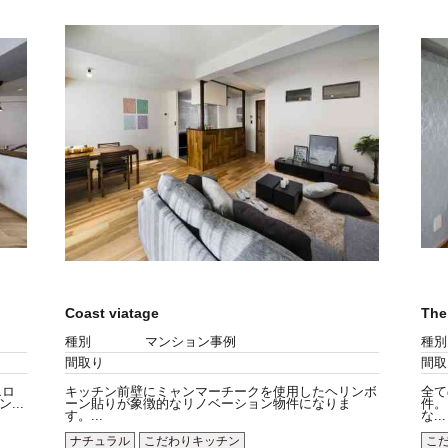
Coast viatage
The
種別
マンション事例
種別
間取り
間取
エロ
キッチン前壁にミャンマーチークを使用したヘリンボ
全て
..
ーン貼りが象徴的なリノベーション物件になりま
件。
す。...
な...
ナチュラル
こだわりキッチン
こ