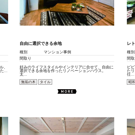
自由に選択できる余地
レ
種別
マンション事例
種別
間取り
間取
ル、
好みのライフスタイルやインテリアに合せて、自由に
ビビ
...
選択できる余地を作ったリノベーションハウス。
たリ
太...
仕...
無垢の木
タイル
昭