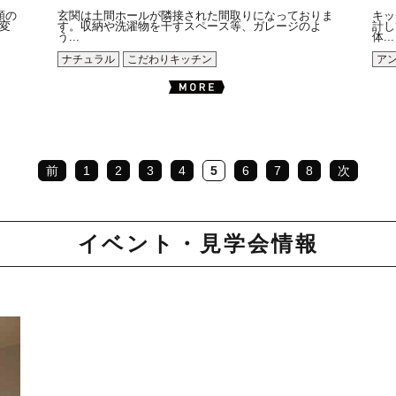
類の
玄関は土間ホールが隣接された間取りになっておりま
キッ
変
す。収納や洗濯物を干すスペース等、ガレージのよ
計し
う...
体...
ナチュラル
こだわりキッチン
ア
前
1
2
3
4
5
6
7
8
次
イベント・見学会情報