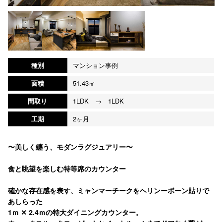
種別
マンション事例
面積
51.43㎡
間取り
1LDK → 1LDK
工期
2ヶ月
〜美しく纏う、モダンラグジュアリー〜
食と眺望を楽しむ特等席のカウンター
確かな存在感を表す、ミャンマーチークをヘリンーボーン貼りで
あしらった
1ｍ ✕ 2.4ｍの特大ダイニングカウンター。