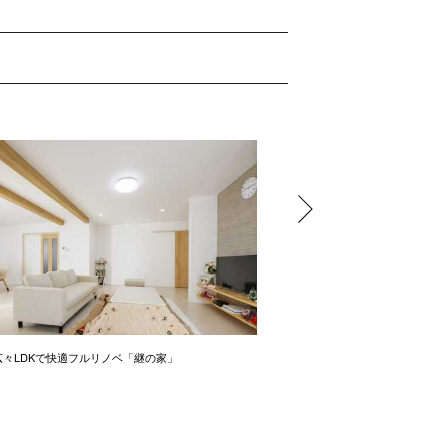
広々LDKで快適フルリノベ「継の家」
築45年をフルリノベーション【3LD