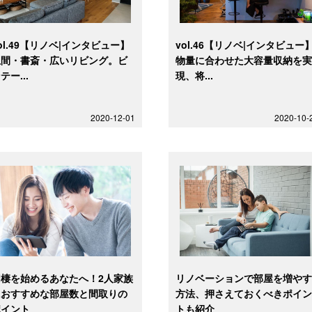
ol.49【リノベ|インタビュー】
vol.46【リノベ|インタビュー
土間・書斎・広いリビング。ビ
物量に合わせた大容量収納を
テー...
現、将...
2020-12-01
2020-10-
同棲を始めるあなたへ！2人家族
リノベーションで部屋を増や
におすすめな部屋数と間取りの
方法、押さえておくべきポイ
ポイント
トも紹介