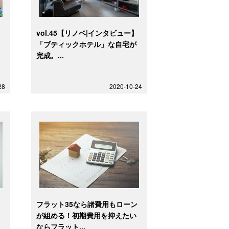
】
vol.45【リノベ|インタビュー】
実
「ブティックホテル」な自宅が
完成。...
28
2020-10-24
す
フラット35なら諸費用もローン
ン
が組める！初期費用を抑えたい
ならフラット...