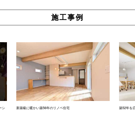
施工事例
ーシ
新築級に暖かい築56年のリノベ住宅
築52年を