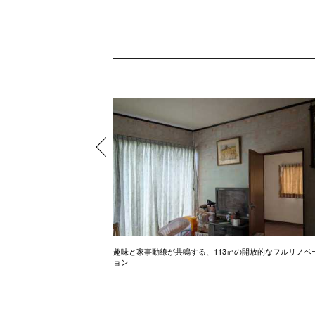
できるお家
趣味と家事動線が共鳴する、113㎡の開放的なフルリノベ
ョン