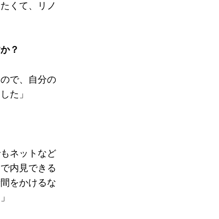
りたくて、リノ
すか？
たので、自分の
ました」
でもネットなど
由で内見できる
時間をかけるな
た」