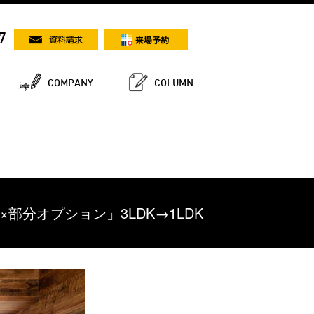
7
COMPANY
COLUMN
部分オプション」3LDK→1LDK