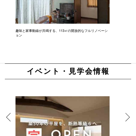
趣味と家事動線が共鳴する、113㎡の開放的なフルリノベーシ
新築級に
ョン
イベント・見学会情報