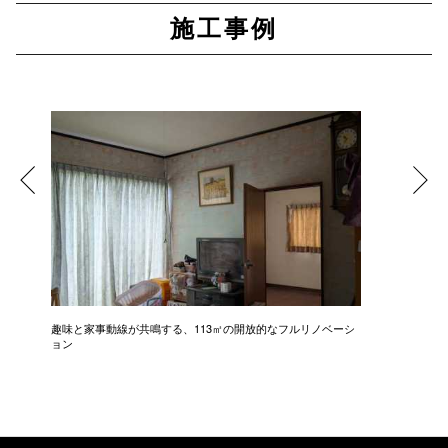
施工事例
趣味と家事動線が共鳴する、113㎡の開放的なフルリノベーシ
新築級に
ョン