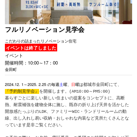
フルリノベーション見学会
こだわりの詰まったリノベーション住宅
イベントは終了しました
イベント
開催時間：10:00～17：00
金田町
2024.12. 1～2025. 2.25 の毎週
土
曜、
日
曜は
都城市金田町にて、
『予約制見学会』
を開催します。(AM10:00～PM5:00)
暮らすごとに楽しい新しい住まいの提案をコンセプトに、高断
熱、耐震補強を建物全体に施し、既存の折り上げ天井を活かした
開放感たっぷりのLDK、ファミリーWIC・ランドリールームの動
線、出し入れし易い収納・おしゃれな内装など見所たくさんとな
っています是非ご覧ください。