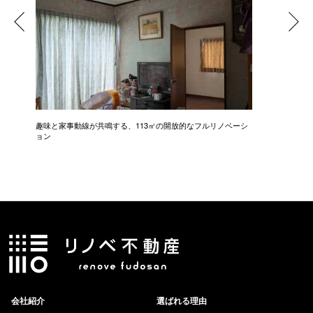
趣味と家事動線が共鳴する、113㎡の開放的なフルリノベーシ
新築級に
ョン
会社紹介
選ばれる理由