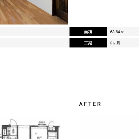
面積
63.64㎡
工期
2ヶ月