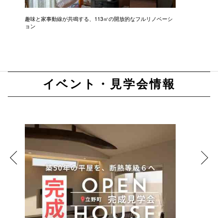
趣味と家事動線が共鳴する、113㎡の開放的なフルリノベーシ
新築級に
ョン
イベント・見学会情報